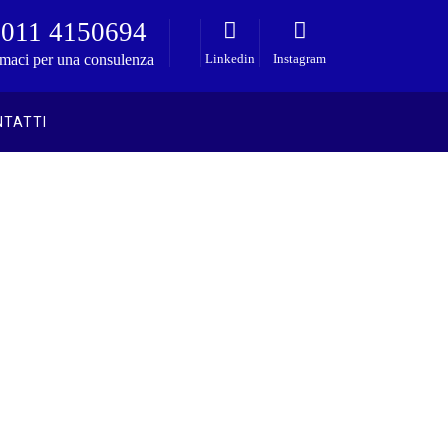
011 4150694
maci per una consulenza
Linkedin
Instagram
NTATTI
Avvocato Albanese
>
Lo Studio