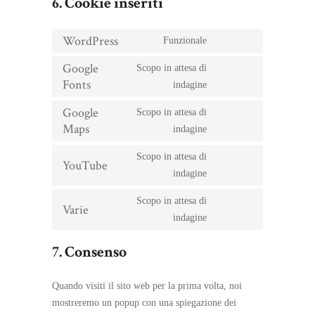
6. Cookie inseriti
WordPress
Funzionale
Consent
to
Google
Scopo in attesa di
service
Fonts
Consent
wordpress
indagine
to
service
Google
Scopo in attesa di
google-
Maps
Consent
indagine
fonts
to
service
Scopo in attesa di
YouTube
google-
Consent
indagine
maps
to
service
Scopo in attesa di
Varie
youtube
Consent
indagine
to
service
7. Consenso
varie
Quando visiti il sito web per la prima volta, noi
mostreremo un popup con una spiegazione dei